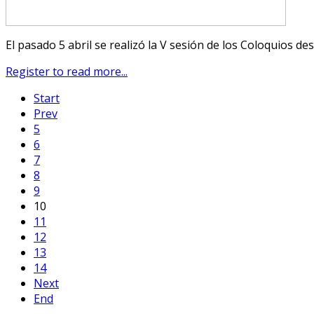
El pasado 5 abril se realizó la V sesión de los Coloquios d
Register to read more...
Start
Prev
5
6
7
8
9
10
11
12
13
14
Next
End